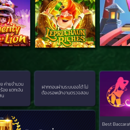
าย ค่ายจำนวน
ฝากถอนผ่านระบบออโต้ ไม่
กร้อย แตกเงิน
ต้องรอพนักงานตรวจสอบ
สน
Best Baccarat