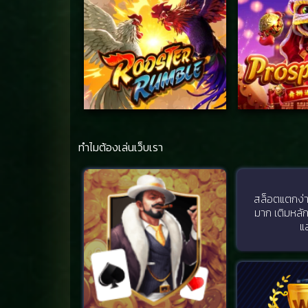
ทำไมต้องเล่นเว็บเรา
สล็อตแตกง่
มาก เติมหลั
แ