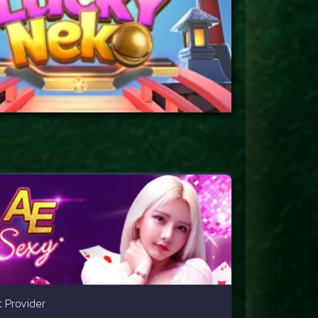
 Provider