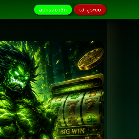
สมัครสมาชิก
เข้าสู่ระบบ